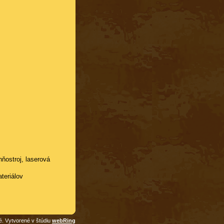
hňostroj, laserová
teriálov
é. Vytvorené v štúdiu
webRing