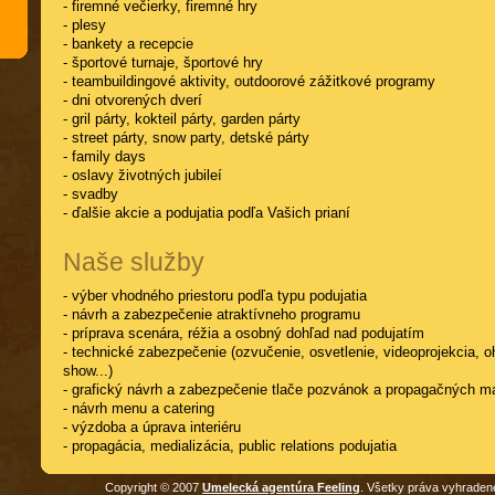
- firemné večierky, firemné hry
- plesy
- bankety a recepcie
- športové turnaje, športové hry
- teambuildingové aktivity, outdoorové zážitkové programy
- dni otvorených dverí
- gril párty, kokteil párty, garden párty
- street párty, snow party, detské párty
- family days
- oslavy životných jubileí
- svadby
- ďalšie akcie a podujatia podľa Vašich prianí
Naše služby
- výber vhodného priestoru podľa typu podujatia
- návrh a zabezpečenie atraktívneho programu
- príprava scenára, réžia a osobný dohľad nad podujatím
- technické zabezpečenie (ozvučenie, osvetlenie, videoprojekcia, o
show...)
- grafický návrh a zabezpečenie tlače pozvánok a propagačných ma
- návrh menu a catering
- výzdoba a úprava interiéru
- propagácia, medializácia, public relations podujatia
Copyright © 2007
Umelecká agentúra Feeling
. Všetky práva vyhraden