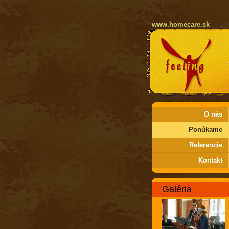
www.homecare.sk
O nás
Ponúkame
Referencie
Kontakt
Galéria