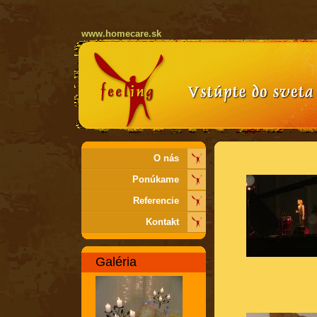
www.homecare.sk
O nás
Ponúkame
Referencie
Kontakt
Galéria